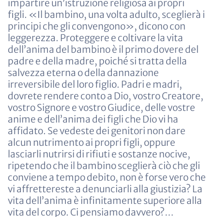
impartire un’istruzione religiosa ai propri
figli.
«Il bambino, una volta adulto, sceglierà i
principi che gli convengono»
, dicono con
leggerezza. Proteggere e coltivare la vita
dell’anima del bambino è il primo dovere del
padre e della madre, poiché si tratta della
salvezza eterna o della dannazione
irreversibile del loro figlio. Padri e madri,
dovrete rendere conto a Dio, vostro Creatore,
vostro Signore e vostro Giudice, delle vostre
anime e dell’anima dei figli che Dio vi ha
affidato. Se vedeste dei genitori non dare
alcun nutrimento ai propri figli, oppure
lasciarli nutrirsi di rifiuti e sostanze nocive,
ripetendo che il bambino sceglierà ciò che gli
conviene a tempo debito, non è forse vero che
vi affrettereste a denunciarli alla giustizia? La
vita dell’anima è infinitamente superiore alla
vita del corpo. Ci pensiamo davvero?…