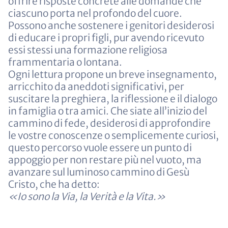
offrire risposte concrete alle domande che
ciascuno porta nel profondo del cuore.
Possono anche sostenere i genitori desiderosi
di educare i propri figli, pur avendo ricevuto
essi stessi una formazione religiosa
frammentaria o lontana.
Ogni lettura propone un breve insegnamento,
arricchito da aneddoti significativi, per
suscitare la preghiera, la riflessione e il dialogo
in famiglia o tra amici. Che siate all’inizio del
cammino di fede, desiderosi di approfondire
le vostre conoscenze o semplicemente curiosi,
questo percorso vuole essere un punto di
appoggio per non restare più nel vuoto, ma
avanzare sul luminoso cammino di Gesù
Cristo, che ha detto:
«Io sono la Via, la Verità e la Vita.»